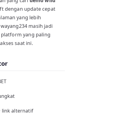
ian yang cari
demo wild
ft dengan update cepat
laman yang lebih
, wayang234 masih jadi
 platform yang paling
kses saat ini.
cor
BET
rungkat
link alternatif