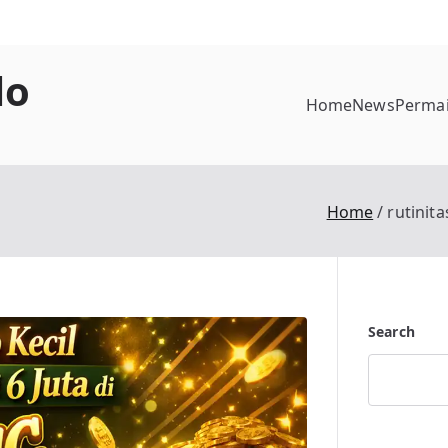
lo
Home
News
Perma
Home
rutinit
Search