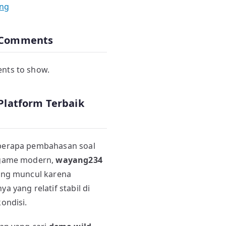
ang
 Comments
nts to show.
 Platform Terbaik
berapa pembahasan soal
 game modern,
wayang234
ing muncul karena
a yang relatif stabil di
ondisi.