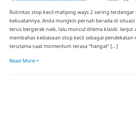
Rutinitas stop kecil mahjong ways 2 sering terdengar se
kekuatannya. Anda mungkin pernah berada di situasi
terus bergerak naik, lalu muncul dilema klasik: lanjut 
membahas kebiasaan stop kecil sebagai pendekatan ras
terutama saat momentum terasa “hangat” […]
Read More