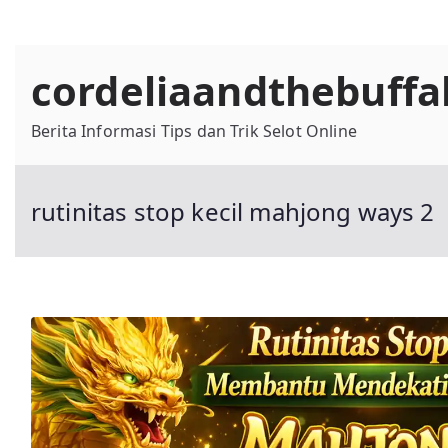
Skip
cordeliaandthebuffa
to
content
Berita Informasi Tips dan Trik Selot Online
rutinitas stop kecil mahjong ways 2