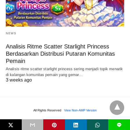
NEWS
Analisis Ritme Scatter Starlight Princess
Berdasarkan Distribusi Putaran Komunitas
Pemain
Analisis ritme scatter starlight princess sering menjadi topik menarik
di kalangan komunitas pemain yang gemar…
3 weeks ago
All Rights Reserved
View Non-AMP Version
L