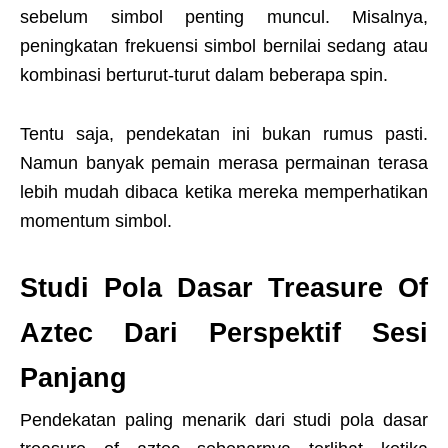
sebelum simbol penting muncul. Misalnya,
peningkatan frekuensi simbol bernilai sedang atau
kombinasi berturut-turut dalam beberapa spin.
Tentu saja, pendekatan ini bukan rumus pasti.
Namun banyak pemain merasa permainan terasa
lebih mudah dibaca ketika mereka memperhatikan
momentum simbol.
Studi Pola Dasar Treasure Of
Aztec Dari Perspektif Sesi
Panjang
Pendekatan paling menarik dari studi pola dasar