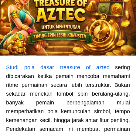
Studi pola dasar treasure of aztec
sering
dibicarakan ketika pemain mencoba memahami
ritme permainan secara lebih terstruktur. Bukan
sekadar menekan tombol spin berulang-ulang,
banyak pemain berpengalaman mulai
memperhatikan pola kemunculan simbol, tempo
kemenangan kecil, hingga jarak antar fitur penting.
Pendekatan semacam ini membuat permainan