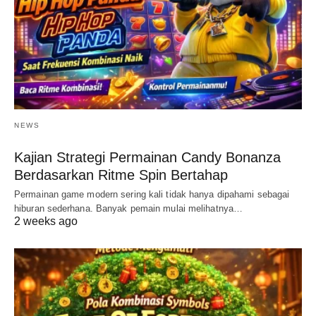
NEWS
Kajian Strategi Permainan Candy Bonanza
Berdasarkan Ritme Spin Bertahap
Permainan game modern sering kali tidak hanya dipahami sebagai
hiburan sederhana. Banyak pemain mulai melihatnya…
2 weeks ago