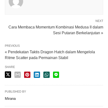
NEXT
Cara Membaca Momentum Kombinasi Medusa II dalam
Sesi Putaran Berkelanjutan »
PREVIOUS
« Pendekatan Taktis Dragon Hatch dalam Mengelola
Ritme Scatter pada Permainan Stabil
SHARE
PUBLISHED BY
Mirana