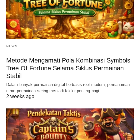
NEWS
Metode Mengamati Pola Kombinasi Symbols
Tree Of Fortune Selama Siklus Permainan
Stabil
Dalam banyak permainan digital berbasis reel modern, pemahaman
ritme permainan sering menjadi faktor penting bagi…
2 weeks ago