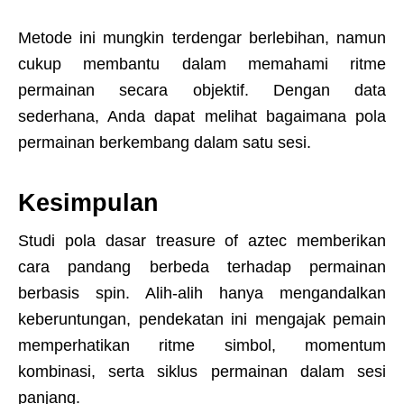
Metode ini mungkin terdengar berlebihan, namun
cukup membantu dalam memahami ritme
permainan secara objektif. Dengan data
sederhana, Anda dapat melihat bagaimana pola
permainan berkembang dalam satu sesi.
Kesimpulan
Studi pola dasar treasure of aztec memberikan
cara pandang berbeda terhadap permainan
berbasis spin. Alih-alih hanya mengandalkan
keberuntungan, pendekatan ini mengajak pemain
memperhatikan ritme simbol, momentum
kombinasi, serta siklus permainan dalam sesi
panjang.