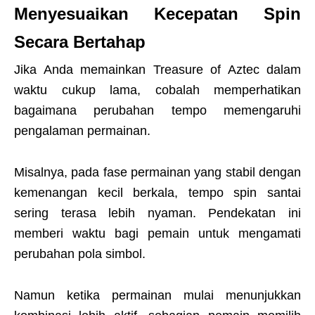
Menyesuaikan Kecepatan Spin
Secara Bertahap
Jika Anda memainkan Treasure of Aztec dalam
waktu cukup lama, cobalah memperhatikan
bagaimana perubahan tempo memengaruhi
pengalaman permainan.
Misalnya, pada fase permainan yang stabil dengan
kemenangan kecil berkala, tempo spin santai
sering terasa lebih nyaman. Pendekatan ini
memberi waktu bagi pemain untuk mengamati
perubahan pola simbol.
Namun ketika permainan mulai menunjukkan