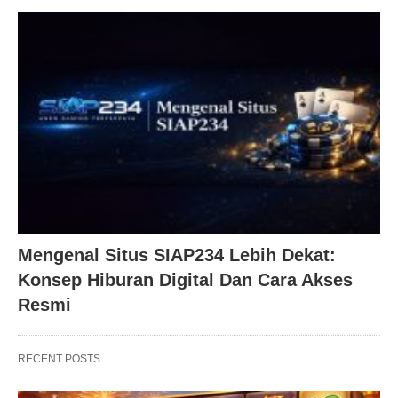
Mengenal Situs SIAP234 Lebih Dekat:
Konsep Hiburan Digital Dan Cara Akses
Resmi
RECENT POSTS