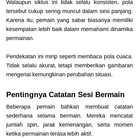
Walaupun siklus ini tidak selalu konsisten, pola
tersebut cukup sering muncul dalam sesi panjang.
Karena itu, pemain yang sabar biasanya memiliki
kesempatan lebih baik dalam memahami dinamika
permainan.
Pendekatan ini mirip seperti membaca pola cuaca.
Tidak selalu akurat, tetapi memberikan gambaran
mengenai kemungkinan perubahan situasi.
Pentingnya Catatan Sesi Bermain
Beberapa pemain bahkan membuat catatan
sederhana selama bermain. Mereka mencatat
jumlah spin, jarak kemenangan, serta momen
ketika permainan terasa lebih aktif.